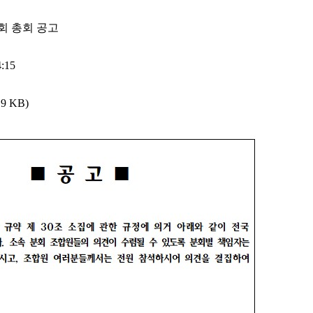
분회 총회 공고
:15
9 KB)