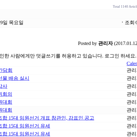
Total 1140 Articl
월 19일 목요일
ㆍ
조회수
Posted by
관리자
(2017.01.12
인한 사람에게만 덧글쓰기를 허용하고 있습니다. 로그인 하세요.
Cale
O간담회
관리
선물 배송 실시
관리
감사
관리
위회의
관리
원대회
관리
원대회
관리
합 15대 임원선거 개표 참관인, 감표인 공고
관리
합 15대 임원선거 유세
관리
합 15대 임원선거 유세
관리