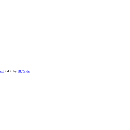
ard
/ skin by
DQ'Style